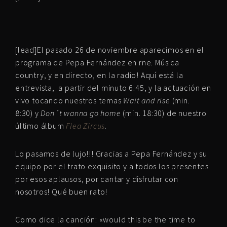
[lead]El pasado 26 de noviembre aparecimos en el
programa de Pepa Fernández en rne. Música
country, y en directo, en la radio! Aquí está la
entrevista, a partir del minuto 6:45, y la actuación en
vivo tocando nuestros temas
Wait and rise
(min.
8:30) y
Don´t wanna go home
(min. 18:30)
de nuestro
último álbum
Flea Zircus
.
Lo pasamos de lujo!!! Gracias a Pepa Fernández y su
equipo por el trato exquisito y a todos los presentes
por esos aplausos, por cantar y disfrutar con
nosotros! Qué buen rato!
Como dice la canción: «would this be the time to