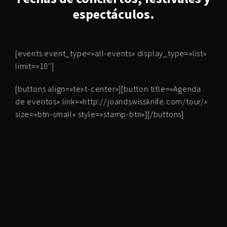
espectáculos.
[events event_type=»all-events» display_type=»list»
limit=»10″]
[buttons align=»text-center»][button title=»Agenda
de eventos» link=»http://joandswissknife.com/tour/»
size=»btn-small» style=»stamp-btn»][/buttons]