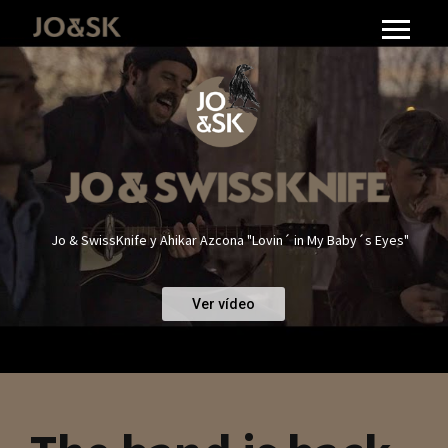
Jo & SwissKnife y Ahikar Azcona "Lovin´ in My Baby´s Eyes"
Ver vídeo